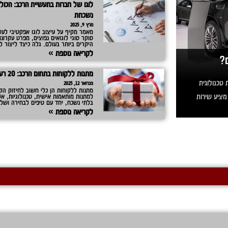
לוגו של חברות בתעשיית הרכב: הכול 
נשכחת
מרץ 9, 2025
מאמר מקיף על עיצוב לוגו אפקטיבי לעס
סוקר סוגי לוגואים נפוצים, מפרט עקרונ
היקרים ביותר בעולם. גלה כיצד ליצור 
לקריאה נוספת »
?
מתנות ללקוחות בתחום הרכב: 20 רעיונות שישאירו רושם
טכנולוגית
פברואר 12, 2025
מציע שירות
למתנות מותאמות אישית, טכנולוגיות, אק
בלתי נשכח, יחד עם טיפים לבחירה ושל
לקריאה נוספת »