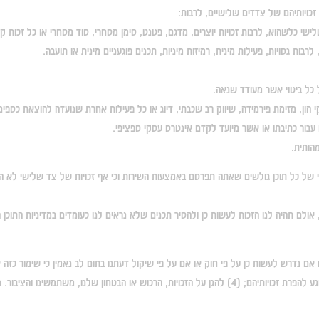
 זכויותיהם של צדדים שלישיים, לרבות:
לישי כלשהוא, לרבות זכויות יוצרים, מדגם, פטנט, סימן מסחרי, סוד מסחרי או כל זכות קני
לרבות גסויות, פעילות מינית, רמיזות מיניות, תכנים פוגעניים מינית או תועבה.
יל כל ביטוי אשר מעודד שנאה.
קי הון, מזימת פירמידה, שיווק רב שכבתי, דיוג או כל פעילות אחרת שנועדה להוצאת כספי
עבור כתיבתו או אשר מיועד לקדם אינטרס עסקי ספציפי.
הותית.
של כל תוכן גולשים שאתה תפרסם באמצעות השירות וכי אף זכויות של צד שלישי לא הופ
 אולם תהיה לנו הזכות לעשות כן ולהסיר תכנים שלא נראים לנו כעומדים במדיניות התוכ
(2) אכיפת תנאים אלה; (3) תשובה לטענות של צדדים שלישיים בנוגע להפרת זכויותיהם; (4) להגן על הזכויות, 