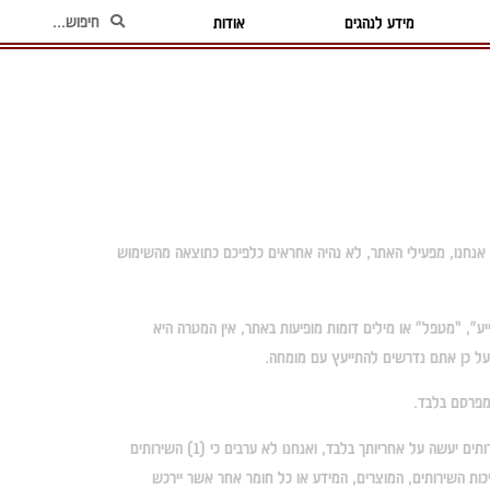
מידע לנהגים
אודות
י אנחנו, מפעילי האתר, לא נהיה אחראים כלפיכם כתוצאה מהשימוש
יע", “מטפל" או מילים דומות מופיעות באתר, אין המטרה היא
 ועל כן אתם נדרשים להתייעץ עם מומחה.
המפרסם בלבד.
אנחנו לא ערבים לטיב השירותים. השירותים שלנו ניתנים על בסיס "כמות-שהוא" (AS-IS) ועל בסיס זמינות בלבד (AS-AVAILABLE). השימוש בשירותים יעשה על אחריותך בלבד, ואנחנו לא ערבים כי (1) השירותים
תייך; (2) השירותים יהיו לא מופרעים, רציפים, מאובטחים או נקיים משגיאות; (3) התוצאות שיושגו מהשירותים תהינה מדויקות או אמינות; (4) איכות השירותים, המוצרים, המידע או כל חומר אחר אשר יירכש