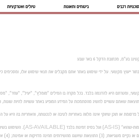
וכנויות רכבים
ביטוחים ותאונות
טיולים ואטרקציות
 בע"מ, מכתובת הדקל 6 באר שבע
בתור ייעוץ מקצועי. על ידי שימוש באתר אתם מקבלים את תנאי שימוש אלו, ומסכימים כ
קצועי, ומטרתם היא להדגמה בלבד. בכל מקרה בו המילים "מומלץ", “יעיל", “עוזר", “מסי
ח. התוצאות שאתם עשויים להשיג מהסתמכות על המידע המופיע באתר עשויות להיות שונות,
פרסומת או תוכן שיווקי אינה מלווה באחריות לטיבה או לנכונותה, והאחריות בה היא על 
יעמדו בדרישו