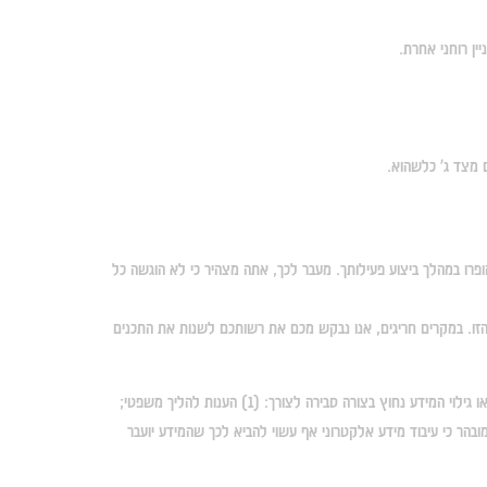
ין רוחני אחרת.
ם מצד ג' כלשהוא.
רו במהלך ביצוע פעילותך. מעבר לכך, אתה מצהיר כי לא הוגשה כל
ן הזו. במקרים חריגים, אנו נבקש מכם את רשותכם לשנות את התכנים
אנחנו עשויים לשמר את תוכן הגולשים ואף עשויים לגלותו אם נדרש לעשות כן על פי חוק או אם על פי שיקול דעתנו בתום לב נאמין כי שימור כזה או גילוי המידע נחוץ בצורה סבירה לצורך: (1) הענות להליך משפטי;
הרכוש או הבטחון שלנו, משתמשינו והציבור. מובהר כי עיבוד מידע אלקטרוני אף עשוי להביא לכך שהמידע יועבר