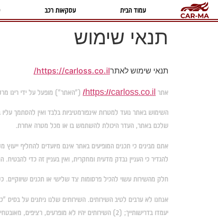
עמוד הבית
עסקאות רכב
ס
תנאי שימוש
תנאי שימוש לאתר
https://carloss.co.il/
אתר
https://carloss.co.il/
("האתר") מופעל על ידי ריגו מרקטינג
השימוש באתר נועד למטרות אינפורמטיביות בלבד ואין להסתמך עליו 
שלכם באתר, העדר היכולת להשתמש בו או מכל מטרה אחרת.
אתם מבינים כי תכנים המופיעים באתר אינם מיועדים להחליף ייעוץ מ
להגדיר כי העניין נבדק מדעית ומחקרית, ואין בעניין זה כדי להבטי
חלק מהשירות עשוי להכיל פרסומות צד שלישי או תכנים שיווקיים. כל 