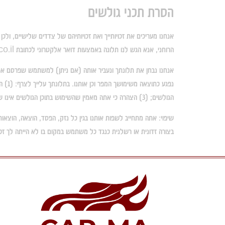
הסרת תכני גולשים
אנחנו מעריכים את זכויותייך ואת זכויותיהם של צדדים שלישיים, ולכן
הרוחני, אנא הגש לנו תלונה באמצעות דואר אלקטרוני לכתובת
o.il
אנחנו נבחן את תלונתך ונעביר אותה (אם ניתן) למשתמש שפרסם את
הגולשים; (3) הצהרה כי אתה מאמין שהשימוש בתוכן הגולשים אינו שימוש הוגן, ביקורת, מחאה צרכנית או כל ביטוי מוגן אחר.
שיפוי:
בצורה זדונית או רשלנית כנגד כל משתמש במקום בו לא הייתה לך זכו