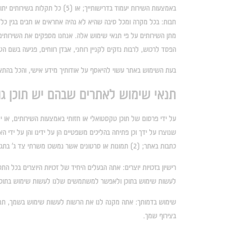
באמצעות השירות יעמוד בדרישותייך; או (5) כל תקלות בשירותים יתוקנו.
חבות: בכל מקרה ומכל סיבה שהיא לא נהיה אחראים או חבים בגין כל 
מתן השירותים על פי תנאי שימוש אלה. אנחנו מספקים את השירותים 
הפסד לרכוש, לרבות נזקים לקניין רוחני, אבדן רווחים, פגיעה בשם ה
בעת השימוש באתר עשוי להיאסף על אודותיך מידע אישי, והכל בהתאם
תנאי שימוש לאתרים שבהם יש תוכן גו
על ידי פרסום של תוכן טקסטואלי או חזותי באמצעות השירותים, או 
כתבות באתר; (2) תמונות או סרטונים אשר נמשכו משרתי צד ג' בתגובות או בכל תרומה אחרת; (3) תיאורים, טקסט ומידע אשר עובד דרך השירותים ו(4) כל תרומה אחרת שנוצרה באמצעות השירותים.
רישיון בזכויות יוצרים:
אתה הבעלים היחיד של זכויות היוצרים בכל התכנ
לעשות שימוש בתוכן ולאפשר למשתמשים שלנו לעשות שימוש בתוכן הגו
שימוש בדמותך:
אתה מקנה לנו את הרשות לעשות שימוש בשמך, תמונ
בצירוף שמך.