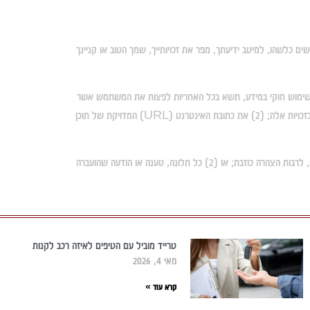
ים כלשהו, למיטב ידיעתך, מפר את זכויותייך, שמך הטוב או קניינך
ע שימוש חוקי במידע, תשא בכל האחריות לפצות את המשתמש אשר
נפגע כתוצאה משימושך המפר וכן אותנו. בתלונתך עלייך לצרף: (1) הצהרה בכתב לגבי מהו תוכן הגולשים אשר לדעת מפר את זכויותייך והוכחה כי אתה מחזיק בזכויות אלה; (2) את כתובת האינטרנט (URL) המדויקת של תוכן
אתה מתחייב לשפות אותנו בגין כל נזק, הפסד, הוצאה, הוצאות משפט או עלות שייווצרו כתוצאה מ(1) פרסום שלך אשר מפר את מדיניות תוכן הגולשים, לרבות הצהרה כוזבת; או (2) כל תלונה, טענה או הודעה שהועברה
טרייד מוביל עם הטיפים לאיזה רכב לקנות
מאי 4, 2026
קרא עוד »