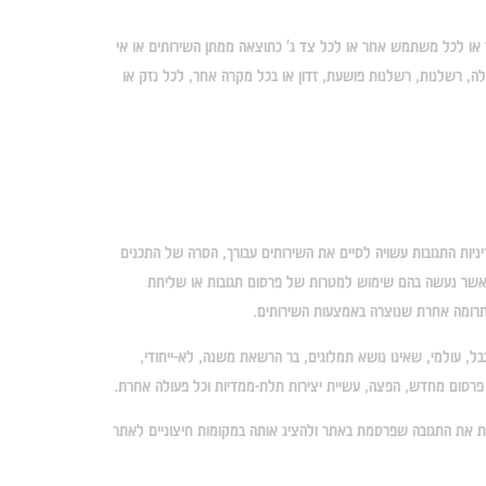
 לך או לכל משתמש אחר או לכל צד ג' כתוצאה ממתן השירותים או אי
ה, רשלנות, רשלנות פושעת, זדון או בכל מקרה אחר, לכל נזק או
ניות התגובות עשויה לסיים את השירותים עבורך, הסרה של התכנים
ל ידינו והן על ידי האדם שזכויותיו נפגעו. למטרת מדיניות זו, המונח "תוכן גולשים" יכלול: (1) תמונות וטקסט אשר נעשה בהם שימוש למטרות של פרסום תגובות או שליחת
בל, עולמי, שאינו נושא תמלוגים, בר הרשאת משנה, לא-ייחודי,
, פרסום מחדש, הפצה, עשיית יצירות תלת-ממדיות וכל פעולה אחרת.
 את התגובה שפרסמת באתר ולהציג אותה במקומות חיצוניים לאתר