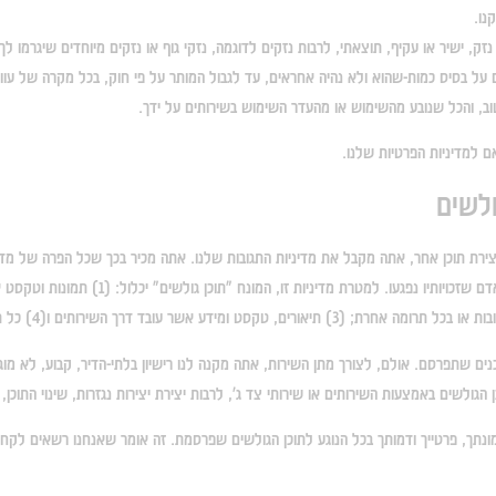
נזק, ישיר או עקיף, תוצאתי, לרבות נזקים לדוגמה, נזקי גוף או נזקים מיוחדים שיגרמו
על בסיס כמות-שהוא ולא נהיה אחראים, עד לגבול המותר על פי חוק, בכל מקרה של עוול
טוב, והכל שנובע מהשימוש או מהעדר השימוש בשירותים על ידך.
 למדיניות הפרטיות שלנו.
לשים
יצירת תוכן אחר, אתה מקבל את מדיניות התגובות שלנו. אתה מכיר בכך שכל הפרה של מדי
שנוצרו על ידך וכן פתיחה בהליכים משפטיים הן ע
ים שתפרסם. אולם, לצורך מתן השירות, אתה מקנה לנו רישיון בלתי-הדיר, קבוע, לא מוג
לשים באמצעות השירותים או שירותי צד ג', לרבות יצירת יצירות נגזרות, שינוי התוכן
תך, פרטייך ודמותך בכל הנוגע לתוכן הגולשים שפרסמת. זה אומר שאנחנו רשאים לקחת