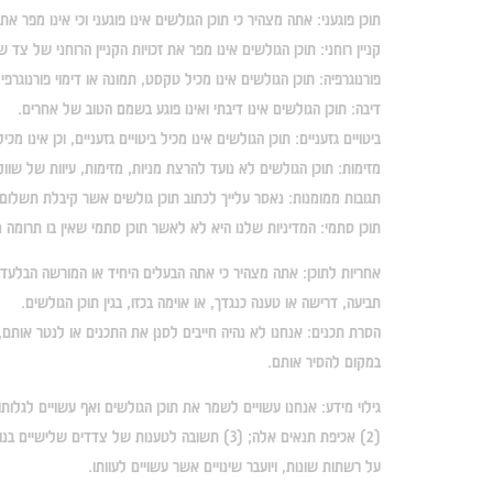
תוכן פוגעני:
אתה מצהיר כי תוכן הגולשים אינו פוגעני וכי אינו מפר את
קניין רוחני:
תוכן הגולשים אינו מפר את זכויות הקניין הרוחני של צד ש
פורנוגרפיה:
תוכן הגולשים אינו מכיל טקסט, תמונה או דימוי פורנוגרפי, 
דיבה:
תוכן הגולשים אינו דיבתי ואינו פוגע בשמם הטוב של אחרים.
ביטויים גזעניים:
תוכן הגולשים אינו מכיל ביטויים גזעניים, וכן אינו מכ
מזימות:
תוכן הגולשים לא נועד להרצת מניות, מזימות, עיוות של שוו
תגובות ממומנות:
נאסר עלייך לכתוב תוכן גולשים אשר קיבלת תשלום 
תוכן סתמי:
המדיניות שלנו היא לא לאשר תוכן סתמי שאין בו תרומה מ
אחריות לתוכן:
אתה מצהיר כי אתה הבעלים היחיד או המורשה הבלעדי 
תביעה, דרישה או טענה כנגדך, או אוימה בכזו, בגין תוכן הגולשים.
הסרת תכנים:
אנחנו לא נהיה חייבים לסנן את התכנים או לנטר אותם,
במקום להסיר אותם.
גילוי מידע:
על רשתות שונות, ויועבר שינויים אשר עשויים לעוותו.