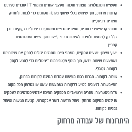
תעשיית הטכנולוגיה:
מפתחי תוכנה, מעצבי אתרים ומומחי IT עובדים לעיתים
קרובות מרחוק, תוך שימוש בכלי שיתוף פעולה מקוונים כדי לבנות ולתחזק
מוצרים דיגיטליים.
תחומי קריאייטיב:
כותבים, מעצבים גרפיים ומשווקים דיגיטליים זקוקים בדרך
כלל רק למחשב ולחיבור לאינטרנט כדי לייצר תוכן, עיצוב ואסטרטגיות
קמפיין.
ייעוץ ואימון:
יועצים עסקיים, מאמני חיים ומחנכים יכולים לספק את שירותיהם
באמצעות שיחות וידאו, תוך מינוף פלטפורמות דיגיטליות כדי להגיע לקהל
לקוחות גלובלי.
שירות לקוחות:
חברות רבות מציעות עמדות תמיכת לקוחות מרחוק,
המאפשרות לנציגים לסייע ללקוחות באמצעות צ'אט או בטלפון מכל מקום.
אדמיניסטרציה:
עוזרים וירטואליים מספקים תמיכה אדמיניסטרטיבית לעסקים
או יזמים ממיקום מרוחק, ניהול הודעות דואר אלקטרוני, קביעת פגישות וטיפול
בפניות לקוחות.
היתרונות של עבודה מרחוק