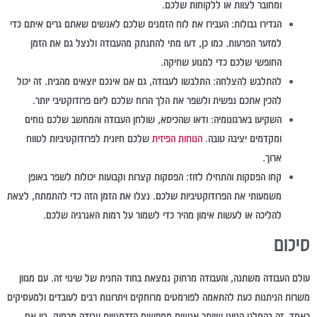
ומחובר לצוות או ללקוחות שלכם.
הגדירו גבולות:
העבירו את לוח הזמנים שלכם לאנשים שאתם גרים איתם כדי
למזער הפרעות. כמו כן, דעו מתי להתנתק מהעבודה ולנצל גם את הזמן
החופשי שלכם כדי למנוע שחיקה.
להתלבש להצלחה:
התלבשו לעבודה, גם אם אינכם יוצאים מהבית. זה יכול
להכין אתכם נפשית ולשפר את הלך הרוח שלכם ליום פרודוקטיבי יותר.
השקיעו בארגונומיה:
ודאו שהכיסא, שולחן העבודה והמחשב שלכם נוחים
ומקדמים יציבה טובה.
הנוחות הפיזית
שלכם חיונית לפרודוקטיביות לטווח
ארוך.
קחו הפסקות והתחילו לזוז:
הפסקות קצרות וקבועות יכולות לשפר באופן
משמעותי את הפרודוקטיביות שלכם. נצלו את הזמן הזה כדי להתמתח, לצאת
להליכה או לעשות אימון מהיר כדי לשמור על רמות האנרגיה שלכם.
סיכום
עולם העבודה משתנה, והעבודה מרחוק נמצאת בחוד החנית של שינוי זה. עם מגוון
משרות הניתנות כעת להתאמה לפורמטים מרוחקים ויתרונות רבים לעובדים ולמעסיקים
כאחד, זה בהחלט הגיוני שיותר אנשים מחפשים הזדמנויות עבודה מרחוק. בין אם