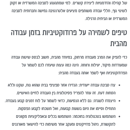
של קהילה והזדמנויות ליצירת קשרים. למי שמתגעגע לסביבה המשרדית או זקוק
לשינוי נוף, חללי עבודה משותפים מציעים אלטרנטיבה גמישה וחברותית לסביבה
המשרדית או הביתית הרגילה.
טיפים לשמירה על פרודוקטיביות בזמן עבודה
מהבית
כדי להפיק את המרב מעבודה מרחוק, במיוחד מהבית, חשוב לבסס שיטות עבודה
שמעודדות מיקוד, יעילות ורווחה. הינה כמה עצות שיעזרו לכם לשמור על
הפרודוקטיביות ואף לשפר אותה בעבודה מהבית:
צרו סביבת עבודה ייעודית:
הגדירו אזור ספציפי בבית שהוא נוח, שקט וללא
הסחות דעת. זה עוזר להפריד פסיכולוגית בין העבודה לחיים האישיים.
היצמדו לשגרה:
גם ללא הנסיעות, כדאי לשמור על לוח זמנים קבוע בעבודה.
התחילו וסיימו את היום בשעות קבועות, ואל תשכחו לקבוע הפסקות.
השתמשו בטכנולוגיה בחוכמה:
השתמשו בכלים ובאפליקציות מקוונים
לתקשורת, ניהול פרוייקטים ומעקב אחר משימות כדי להישאר מאורגנים