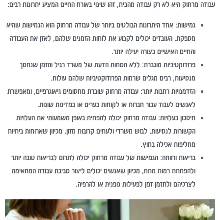
עבודה מרחוק היא לא רק עבודה מהבית, זהו שינוי באורח החיים המציע יתרונות רבים:
גמישות:
אחד היתרונות הבולטים ביותר של עבודה מרחוק הוא הגמישות שהיא
מספקת. העובדים יכולים לקבוע את לוחות הזמנים שלהם, לאזן את העבודה
והחיים האישיים בצורה יעילה יותר.
פרודוקטיביות מוגברת:
ללא הסחות הדעת של משרד רגיל והזמן שנחסך
מנסיעות, רבים מגלים שרמות הפרודוקטיביות שלהם עולות.
הזדמנויות רחבות יותר:
עבודה מרחוק שוברת מחסומים גיאוגרפיים, ומאפשרת
לאנשים לעבוד עבור חברות או לקוחות בערים או במדינות שונות.
חיסכון בעלויות:
עבודה מרחוק יכולה להפחית באופן משמעותי את העלויות
הקשורות לנסיעות, לבוש משרדי ולעתים קרובות מזון, מכיוון שארוחות ביתיות
מחליפות אכילה בחוץ.
בריאות ורווחה:
הגמישות של עבודה מרחוק יכולה לתרום לבריאות טובה יותר
ולהפחתת רמות מתח, מכיוון שאנשים יכולים ליצור סביבת עבודה המתאימה
לצרכיהם ולתזמן זמן לפעילות גופנית או להרפיה.