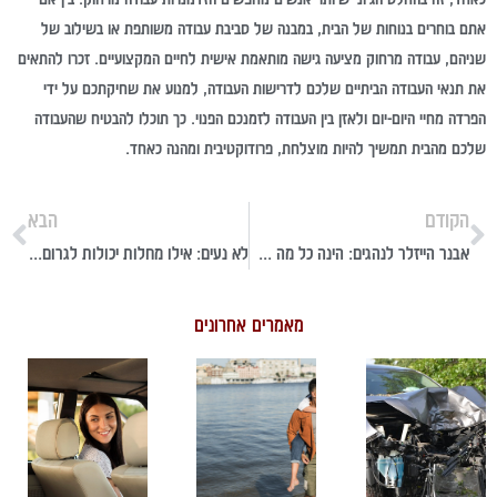
אתם בוחרים בנוחות של הבית, במבנה של סביבת עבודה משותפת או בשילוב של
שניהם, עבודה מרחוק מציעה גישה מותאמת אישית לחיים המקצועיים. זכרו להתאים
את תנאי העבודה הביתיים שלכם לדרישות העבודה, למנוע את שחיקתכם על ידי
הפרדה מחיי היום-יום ולאזן בין העבודה לזמנכם הפנוי. כך תוכלו להבטיח שהעבודה
שלכם מהבית תמשיך להיות מוצלחת, פרודוקטיבית ומהנה כאחד.
הקודם
הבא
אבנר הייזלר לנהגים: הינה כל מה שאתם צריכים לדעת על פוליסות הביטוח לרכב שלכם
לא נעים: אילו מחלות יכולות לגרום לאי נוחות בזמן נהיגה?
מאמרים אחרונים